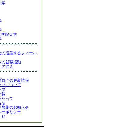
大学
学
学
大学院大学
学
士の活躍するフィール
への就職活動
士の収入
ブログの更新情報
ーツについて
ップ
一覧
あたって
方法
ク募集のお知らせ
シーポリシー
わせ