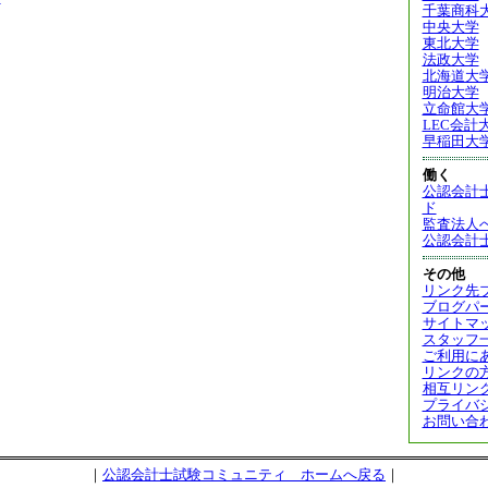
千葉商科
中央大学
東北大学
法政大学
北海道大
明治大学
立命館大
LEC会計
早稲田大
働く
公認会計
ド
監査法人
公認会計
その他
リンク先
ブログパ
サイトマ
スタッフ
ご利用に
リンクの
相互リン
プライバ
お問い合
｜
公認会計士試験コミュニティ ホームへ戻る
｜