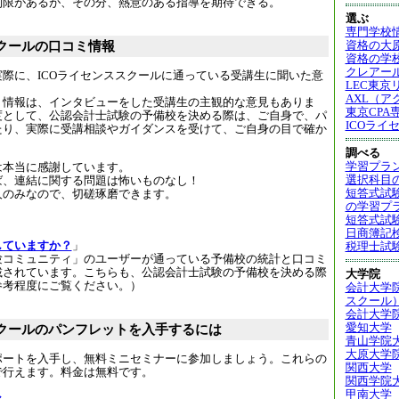
制限があるが、その分、熱意のある指導を期待できる。
選ぶ
専門学校
資格の大
スクールの口コミ情報
資格の学校
クレアー
際に、ICOライセンススクールに通っている受講生に聞いた意
LEC東京
。
AXL（ア
ミ情報は、インタビューをした受講生の主観的な意見もありま
東京CPA
度として、公認会計士試験の予備校を決める際は、ご自身で、パ
ICOライ
たり、実際に受講相談やガイダンスを受けて、ご自身の目で確か
調べる
学習プラ
は本当に感謝しています。
選択科目
ば、連結に関する問題は怖いものなし！
短答式試
人のみなので、切磋琢磨できます。
の学習プ
短答式試
日商簿記
していますか？
」
税理士試
験コミュニティ」のユーザーが通っている予備校の統計と口コミ
載されています。こちらも、公認会計士試験の予備校を決める際
大学院
参考程度にご覧ください。）
会計大学
スクール
会計大学
愛知大学
スクールのパンフレットを入手するには
青山学院
大原大学
ポートを入手し、無料ミニセミナーに参加しましょう。これらの
関西大学
で行えます。料金は無料です。
関西学院
甲南大学
ル