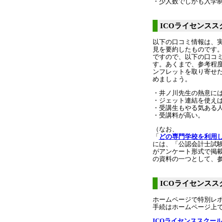
・少人数でしかも入学
ICOライセンス
以下の口コミ情報は、実
見を要約したものです
ですので、以下の口コ
す。あくまで、参考程
ンフレットを取り寄せ
めましょう。
・井ノ川先生の熱意に
・ジェット連結を使え
・受講生もやる気ある
・受講料が高い。
（なお、
「
どの専門学校を利用
には、「公認会計士試
がアンケート形式で掲
の資料の一つとして、
ICOライセンス
ホームページで特別レ
手続はホームページ上
ICOライセンススクー