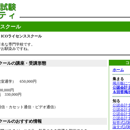
ススクール
> ICOライセンススクール
有名な専門学校です。
でお馴染みですね。
コ
スクールの講座・受講形態
ホーム
集まる
通学） 650,000円
掲示板に
公認会計
,000円
＆回答掲
30,000円
知る
公認会計
通信・カセット通信・ビデオ通信）
公認会計
公認会計
公認会計
スクールのおすすめ情報
短答式試
論文式試