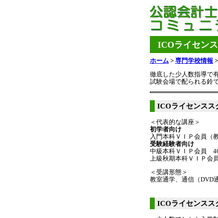
ICOライセン
ホーム
>
専門学校情報
徹底した少人数指導で
試験会場で配られる鈴
ICOライセンス
＜代表的な講座＞
初学者向け
入門本科ＶＩＰ会員（教室
受験経験者向け
中級本科ＶＩＰ会員 400
上級秋期本科ＶＩＰ会員 3
＜受講形態＞
教室通学、通信（DVD
ICOライセンス