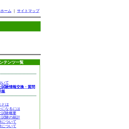
ホーム
｜
サイトマップ
ンテンツ一覧
ついて
士試験情報交換・質問
示板
士とは
士になるには
士試験概要
士試験の統計
験について
験について