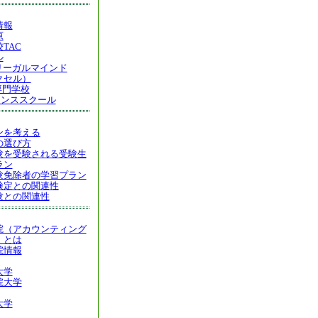
情報
原
TAC
ル
リーガルマインド
クセル）
専門学校
センススクール
ンを考える
の選び方
験を受験される受験生
ラン
験免除者の学習プラン
検定との関連性
験との関連性
院（アカウンティング
）とは
院情報
大学
院大学
大学